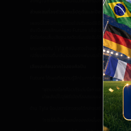
สำคัญในการดึงหนึ่งในแนวเพลงที่มีอิทธิพลและมียอดสต
ส่วนผสมที่ลงตัวของแร็ปดุดันและป๊อปเมโลดี้
เพลงนี้ได้รับการดูแลโดยโปรดิวเซอร์ฝีมือฉกาจเจ้าของ 4
อันเป็นเอกลักษณ์ของ Future แร็ปเปอร์หนุ่มเจ้าของ 3 
อึดใจก่อนสิ้นเสียงนกหวีดเริ่มแข่งขันได้อย่างสมบูรณ์แ
ขณะเดียวกัน Tyla ศิลปินสาวเจ้าของ 2 รางวัลแกรมมี่ ก็
เปลี่ยนความตื่นเต้นร่วมของแฟนบอลให้เป็นหนึ่งบทเ
เสียงสะท้อนจากใจสองศิลปิน
Future ได้เผยถึงความรู้สึกในการทำเพลงนี้ว่า:
“ฟุตบอลโลกคือเวทีระดับโลก และเราตั้งใจทำเพลงนี้
นำพลังนี้ไปสู่พิธีเปิดที่ลอสแอนเจลิส และเฉลิม
ด้าน Tyla ป๊อปสตาร์สาวสวยได้กล่าวเสริมด้วยความตื้นตัน
“การได้เป็นส่วนหนึ่งของอัลบั้มอย่างเป็นทางการข