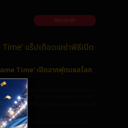
สมัครสมาชิก
 Time’ แร็ปเดือดเขย่าพิธีเปิด
ง ‘Game Time’ เปิดฉากฟุตบอลโลก
ด้วยกัน ล่าสุด อัลบั้มอย่างเป็นทางการของศึกฟุตบอล
่อ
“Game Time”
ซึ่งเป็นการโคจรมาพบกันของสอง
ังพร้อมมิวสิกวิดีโอตัวเต็มแล้วในทุกแพลตฟอร์มสตรี
ทร็กอย่างเป็นทางการของฟุตบอลโลก ซึ่งถือเป็นก้าว