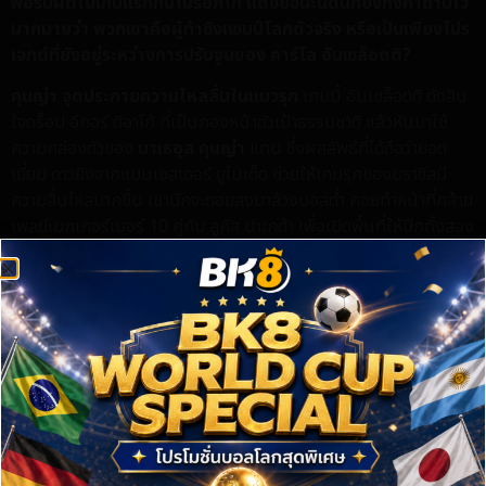
ฟอร์มฝืดในเกมแรกกับโมร็อกโก แต่ชัยชนะนัดนี้ก็ยังทิ้งคำถามไว้
มากมายว่า พวกเขาคือผู้ท้าชิงแชมป์โลกตัวจริง หรือเป็นเพียงโปร
เจกต์ที่ยังอยู่ระหว่างการปรับจูนของ คาร์โล อันเชล็อตติ?
คุนญ่า จุดประกายความไหลลื่นในแนวรุก
เกมนี้ อันเชล็อตติ ตัดสิน
ใจดร็อป อีกอร์ ติอาโก้ ที่เป็นกองหน้าตัวเป้าธรรมชาติ แล้วหันมาใช้
ความคล่องตัวของ
มาเธอุส คุนญ่า
แทน ซึ่งผลลัพธ์ที่ได้ถือว่ายอด
เยี่ยม ดาวยิงจากแมนเชสเตอร์ ยูไนเต็ด ช่วยให้เกมรุกของบราซิลมี
ความลื่นไหลมากขึ้น เขามักจะถอยลงมาล้วงบอลต่ำ คอยทำหน้าที่คล้าย
เพลย์เมกเกอร์เบอร์ 10 คู่กับ ลูคัส ปาเกต้า เพื่อเปิดพื้นที่ให้ปีกทั้งสอง
ข้างดันสูงขึ้น และตอบแทนโอกาสนี้ด้วยการเหมาคนเดียวสองประตู
จากการวิ่งทะลุทะลวงแนวรับ
ทางฝั่งของ
วินิซิอุส จูเนียร์
ก็โชว์ฟอร์มได้โดดเด่นไม่แพ้กัน เขายิง
ประตูที่สองของตัวเองในทัวร์นาเมนต์นี้ได้สำเร็จ สถิติระบุว่า วินิซิอุส ทำ
ไปแล้ว 3 ประตู กับอีก 3 แอสซิสต์ จากการลงเล่นฟุตบอลโลก 6 นัด
แรก ซึ่งเป็นสถิติที่สวยหรูกว่า ลิโอเนล เมสซี่, คริสเตียโน่ โรนัลโด้ หรือ
แม้แต่ คีลิยัน เอ็มบัปเป้ ในช่วงเริ่มต้นฟุตบอลโลกของพวกเขาเสียอีก
อาการเจ็บของ ราฟินญ่า และโอกาสของ เอ็นดริก
ข่าวร้ายเดียวใน