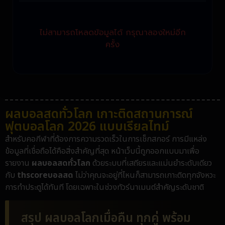
ไม่สามารถโหลดข้อมูลได้ กรุณาลองใหม่อีก
ครั้ง
ผลบอลสดทั่วโลก เกาะติดสถานการณ์
ฟุตบอลโลก 2026 แบบเรียลไทม์
สำหรับคอกีฬาที่ต้องการความรวดเร็วในการเช็กสกอร์ การมีแหล่ง
ข้อมูลที่เชื่อถือได้คือสิ่งสำคัญที่สุด หน้าเว็บนี้ถูกออกแบบมาเพื่อ
รายงาน
ผลบอลสดทั่วโลก
ด้วยระบบที่เสถียรและแม่นยำระดับเดียว
กับ
thscoreบอลสด
ไม่ว่าคุณจะอยู่ที่ไหนก็สามารถเกาะติดทุกจังหวะ
การทำประตูได้ทันที โดยเฉพาะในช่วงทัวร์นาเมนต์สำคัญระดับชาติ
สรุป ผลบอลโลกเมื่อคืน ทุกคู่ พร้อม