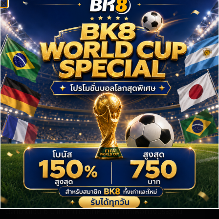
ประวัติศาสตร์การลงเล่นรอบสุดท้ายฟุตบอลโลกได้อย่างยิ่งใหญ่
เกมการแข่งขันฟุตบอลโลก 2026 นัดเปิดสนามของทั้งสองทีม เริ่ม
ต้นด้วยความเข้มข้น โดยในช่วงแรกเป็นทัพ “แดนนาฬิกา” สวิตเซอร์
แลนด์ ที่ครองเกมได้เหนือกว่า และมาได้ประตูขึ้นนำ 1-0 อย่างรวดเร็ว
ในนาทีที่ 17 จากจังหวะที่ เรโม่ ฟรอยเลอร์ โดน มาห์มูด อาบูนาดา ผู้
รักษาประตูกาตาร์รวบล้มในเขตโทษ แม้จะมีการประท้วงเรื่องจังหวะล้ำ
หน้า แต่ VAR ยืนยันให้เป็นจุดโทษ ก่อนที่
บรีล เอ็มโบโล่
จะรับหน้าที่
สังหารด้วยขวาเสียบมุมซ้ายล่างเข้าไปอย่างเด็ดขาด
หลังจากเสียประตู กาตาร์พยายามตั้งเกมสู้และเกือบได้ประตูตีเสมอ
หลายครั้งจาก เอ็ดมิลสัน จูเนียร์ แต่ เกรกอร์ โคเบล นายด่านสวิสยัง
เซฟไว้ได้ ขณะที่ ดาน เอ็นดอย ของสวิตเซอร์แลนด์ ก็พลาดโอกาส
ทองในการบวกประตูที่สองจากการยิงข้ามคานในระยะเผาขน ทำให้จบ
ครึ่งแรก สวิตเซอร์แลนด์ นำอยู่ 1-0
เข้าสู่ครึ่งหลัง สวิตเซอร์แลนด์ยังคงเป็นฝ่ายกดดันและพยายามหา
ประตูปิดกล่อง รูเบน วาร์กัส และ เอ็มโบโล่ มีโอกาสลุ้นทำประตูแต่ก็ติด
เซฟและเข้าข้างตาข่ายไปหมด เมื่อทำไม่ได้และเวลาล่วงเลยมาถึงช่วงทด
เวลาบาดเจ็บ 6 นาที กาตาร์ก็เทหมดหน้าตักเพื่อทวงประตูคืน