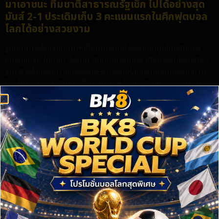
มาเอาชนะ ทีมชาติสาธารณรัฐเช็ก ไปได้อย่างสุด
มันส์ 2-1 ประเดิมเก็บ 3 คะแนนแรกในศึกฟุตบอล
โลกได้อย่างสวยงาม
รูปเกมในครึ่งแรกเป็นทางฝั่งเกาหลีใต้ที่ครองเกมบุกได้เหนือกว่า
อย่างชัดเจน โดย ซน ฮึง-มิน กัปตันทีมคนเก่ง มีโอกาสสับไกยิงถึง 5
จาก 8 ครั้งของทีม แต่ทว่าจังหวะอันตรายที่สุดกลับถูกปฏิเสธโดย มา
เตจ โควาร์ มือกาวทีมชาติเช็ก ทำให้จบครึ่งแรกยังเสมอกันอยู่ 0-0
เข้าสู่ครึ่งหลัง กลายเป็นสาธารณรัฐเช็กที่มาได้ประตูออกนำไปก่อน
แบบพลิกความคาดหมายในนาทีที่ 59 จากจังหวะทุ่มไกลของ วลาดิเมีย
ร์ ชูฟาล บอลลอยโด่งเข้ามาในกรอบเขตโทษ และเป็น ลาดิสลาฟ เครซี่
กัปตันทีมที่เทกตัวขึ้นโขกตุงตาข่าย ซึ่งนี่ถือเป็นการยิงตรงกรอบครั้ง
แรกของทัพนักเตะจากยุโรปตะวันออกในเกมนี้
ทว่าทัพโสมขาวใช้เวลาเพียง 8 นาทีในการทวงประตูคืน จากความยอด
เยี่ยมของ ฮวัง อิน-บอม มิดฟิลด์ตัวเก่งจากเฟเยนูร์ด ที่รับบอลทะลุ
ช่องจาก อี คัง-อิน ในกรอบเขตโทษ ก่อนโชว์สเต็ปหลอกยิงดึงจังหวะ
ให้ โควาร์ ที่ปรี่ออกมาปิดมุมเสียหลัก แล้วจัดการชิพลูกบอลข้ามตัวนาย
ด่านเช็กเข้าสู่ก้นตาข่ายอย่างเหนือชั้น สกอร์ขยับมาเท่ากันที่ 1-1