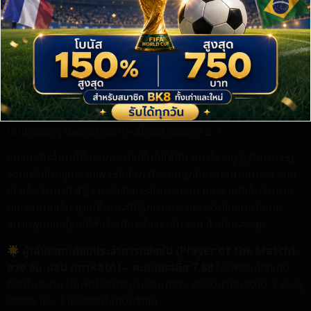
ช่วงท้ายเกมเต็มไปด้วยความดราม่า นาทีที่ 78 เช็กเกือบได้เฮอีกครั้ง
เมื่อ โทมัส ซูเช็ค โหม่งลูกฟรีคิกฝั่งซ้ายเข้าประตูไป แต่ผู้ตัดสินเป่าเป็น
จังหวะล้ำหน้า ทำให้เกาหลีใต้รอดพ้นการเสียประตูไปแบบหวุดหวิด
และแล้วเสียงเฮของแฟนบอลโสมขาวในสนาม เอสตาดิโอ กัวดาลาฮาร่า
ก็ดังสนั่นในนาทีที่ 80 เมื่อ ฮวัง อิน-บอม แผลงฤทธิ์อีกครั้งด้วยการ
เปิดบอลสุดแม่นยำให้ โอ ฮยอน-กยู กองหน้าตัวสำรองจากเบซิคตัส
เข้าชาร์จจ่อๆ ไม่พลาด ส่งเกาหลีใต้พลิกแซงนำ 2-1
ชัยชนะอันล้ำค่านี้ต้องยกเครดิตชิ้นโตให้กับ คิม ซึง-กยู ผู้รักษาประตู
จอมเก๋าที่โชว์ซูเปอร์เซฟระดับโลก ป้องกันลูกยิงระยะเผาขนของ อดัม
ฮโลเซ็ค ในนาที 82 รวมถึงจังหวะอันตรายจาก มิชาล ซาดิเล็ก ในช่วง
ทดเวลาบาดเจ็บ ช่วยให้เกาหลีใต้รักษาสกอร์และคว้าชัยชนะนัดเปิด
สนามฟุตบอลโลกได้สำเร็จเป็นครั้งแรกในรอบ 4 สมัยหลังสุด
ผู้เล่นยอดเยี่ยมประจำการแข่งขัน (Player of the Match):
ฮวัง อิน-บอม (เกาหลีใต้) – คะแนนเฉลี่ย 7.88
โชว์ฟอร์มโดดเด่น
ที่สุดในสนาม เป็นหัวใจสำคัญในแดนกลาง พร้อมฝากผลงาน 1 ประตู
สุดสวย และ 1 แอสซิสต์ให้ทีมคว้าชัย