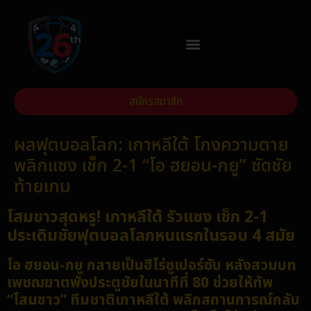
สมัครสมาชิก
ผลฟุตบอลโลก: เกาหลีใต้ โกงความตาย
พลิกแซง เช็ก 2-1 “โอ ฮยอน-กยู” ซัดชัย
ท้ายเกม
โสมขาวสุดหรู! เกาหลีใต้ รัวแซง เช็ก 2-1
ประเดิมชัยฟุตบอลโลกหนแรกในรอบ 4 สมัย
โอ ฮยอน-กยู กลายเป็นฮีโร่ซูเปอร์ซับ หลังสวมบท
เพชฌฆาตพังประตูชัยในนาทีที่ 80 ช่วยให้ทัพ
“โสมขาว” ทีมชาติเกาหลีใต้ พลิกสถานการณ์กลับ