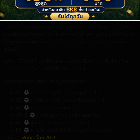
ช่วงเวลาที่เหลือ โครเอเชียพยายามแก้เกมและบุกทวงประตูคืน โดยมี
โอกาสยิงทดสอบความเหนียวของ จอร์แดน พิคฟอร์ด อยู่หลายครั้ง
แต่ก็ยังไม่เฉียบคมพอ จนกระทั่งนาทีที่ 85 ทัพสิงโตคำรามมาได้ประตู
ปิดกล่องจากการประสานงานของสองตัวสำรอง บูกาโย ซาก้า จ่ายบอล
ให้
มาร์คัส แรชฟอร์ด
หลุดเข้าไปซัดด้วยขวาเสียบมุมล่างขวาอย่าง
เหนือชั้น
จบเกม 90 นาที ทีมชาติอังกฤษ โชว์ความเฉียบขาดในพื้นที่สุดท้าย
เอาชนะ ทีมชาติโครเอเชีย ไปได้อย่างสนุก 4-2
สรุปเหตุการณ์และผู้ทำประตูสำคัญในเกม
12′
แฮร์รี่ เคน (จุดโทษ, อังกฤษ) นำ 1-0
36′
มาร์ติน บาตูริน่า (โครเอเชีย) เสมอ 1-1
42′
แฮร์รี่ เคน (อังกฤษ) นำ 2-1
45+5′
เปตาร์ มูซ่า (โครเอเชีย) เสมอ 2-2
47′
จู๊ด เบลลิงแฮม (อังกฤษ) นำ 3-2
85′
มาร์คัส แรชฟอร์ด (อังกฤษ) ปิดกล่อง 4-2
Tagged
ฟุตบอลโลก 2026