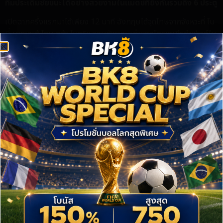
ทีมประเดิมชัยชนะได้อย่างสวยงามในแมตช์ที่ยิงกันรวมถึง 6 ประตู
เปิดฉากครึ่งแรกมาได้เพียง 12 นาที อังกฤษได้จุดโทษจากจังหวะที่ โน
นี่ มาดูเอเก้ โดน ลูก้า โมดริช จอมทัพจอมเก๋าของโครเอเชียทำฟาวล์ใน
เขตโทษ และเป็น
แฮร์รี่ เคน
รับหน้าที่สังหารจุดโทษด้วยขวาเข้าไปอย่าง
เยือกเย็น ส่งอังกฤษขึ้นนำ 1-0
ทว่าในนาทีที่ 36 โครเอเชียมาได้ประตูตีเสมอ 1-1 จากลูกยิงไกลสุดสวย
ของ
มาร์ติน บาตูริน่า
บอลพุ่งเสียบสามเหลี่ยมมุมบนซ้ายอย่าง
หมดจด แต่ดีใจได้ไม่นาน นาทีที่ 42 อังกฤษขยับนำอีกครั้งเป็น 2-1
จากจังหวะเตะมุมที่ เดแคลน ไรซ์ เปิดบอลให้
แฮร์รี่ เคน
ขึ้นโขกเต็มหัว
เข้าประตูไป
เกมครึ่งแรกทำท่าว่าจะจบด้วยสกอร์นี้ แต่โครเอเชียยังไม่ยอมแพ้ ตาม
ตีเสมอได้อีกครั้งในช่วงทดเวลาบาดเจ็บ (นาที 45+5) จากจังหวะที่ อิ
วาน เปริซิช โหม่งชงให้
เปตาร์ มูซ่า
ซัดด้วยขวาบริเวณกลางประตูตุง
ตาข่าย ทำให้จบ 45 นาทีแรกเสมอกันสุดเดือด 2-2
เข้าสู่ครึ่งหลังเพียงแค่ 2 นาที (นาที 47) อังกฤษทะยานขึ้นนำ 3-2
อย่างรวดเร็ว เอลเลียตต์ แอนเดอร์สัน จ่ายบอลให้
จู๊ด เบลลิงแฮม
ได้
ช่องซัดด้วยขวาในกรอบเขตโทษ บอลพุ่งเสียบมุมล่างซ้ายอย่างเด็ดขาด