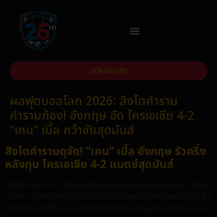
สมัครสมาชิก
ผลฟุตบอลโลก 2026: สิงโตคำราม
คำรามก้อง! อังกฤษ อัด โครเอเชีย 4-2
“เคน” เบิ้ล คว้าชัยสุดมันส์
สิงโตคำรามดุจัด! “เคน” เบิ้ล อังกฤษ รัวครึ่ง
หลังทุบ โครเอเชีย 4-2 แมตช์สุดมันส์
“ทัพสิงโตคำราม” ทีมชาติอังกฤษ โชว์ฟอร์มเกมรุกสุดดุดัน ไล่บด
เอาชนะ “ทัพตราหมากรุก” ทีมชาติโครเอเชีย ไปอย่างสุดระทึก 4-2
โดยเกมนี้ แฮร์รี่ เคน ดาวยิงกัปตันทีมเหมาคนเดียวสองประตู พา