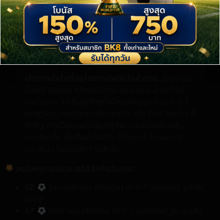
สกอร์ขยับเป็น 2-0
ช่วงทดเวลาบาดเจ็บ ปานามา เกือบได้ประตูตีไข่แตกจาก โฆเซ่ ฟาฮาร์โด้
แต่ถูกผู้ตัดสินริบประตูคืนเนื่องจากเป็นจังหวะล้ำหน้าไปก่อน จบเกม
90 นาที ทีมชาติอังกฤษ เอาชนะ ปานามา 2-0 ส่งผลให้ปานามาต้อง
กระเด็นตกรอบไปในที่สุด
เส้นทางต่อไปที่สดใสของทัพสิงโตคำราม:
ชัยชนะนัด
นี้ส่งให้ อังกฤษ คว้าแชมป์กลุ่ม แอล และจะผ่านเข้าไป
เล่นในรอบ 32 ทีมสุดท้ายที่เมืองแอตแลนตา ในวันที่ 1
กรกฎาคม (คาดว่าจะพบกับ เซเนกัล หรือ ดีอาร์ คองโก) ที่
สำคัญ การเป็นแชมป์กลุ่มทำให้พวกเขาหลีกเลี่ยงเส้น
ทางสายแข็ง ที่จะต้องไปเจอกับ โปรตุเกส, โคลอมเบีย
และ สเปน ในรอบลึกๆ ได้สำเร็จ
สรุปเหตุการณ์และสถิติสำคัญในเกม:
62′
จู๊ด เบลลิงแฮม (อังกฤษ) นำ 0-1
(แอสซิสต์: บูกาโย่
ซาก้า)
67′
แฮร์รี่ เคน (อังกฤษ) นำ 0-2
(แอสซิสต์: จู๊ด เบลลิง