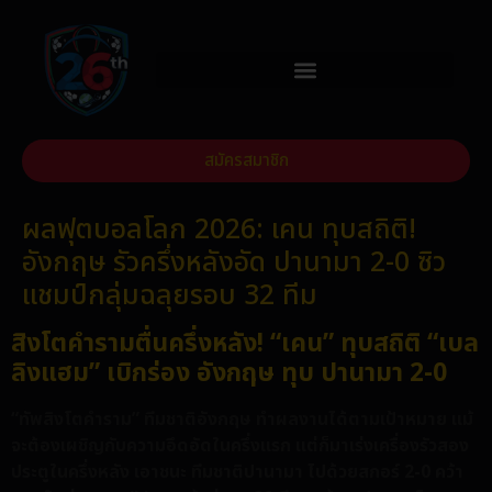
สมัครสมาชิก
ผลฟุตบอลโลก 2026: เคน ทุบสถิติ!
อังกฤษ รัวครึ่งหลังอัด ปานามา 2-0 ซิว
แชมป์กลุ่มฉลุยรอบ 32 ทีม
สิงโตคำรามตื่นครึ่งหลัง! “เคน” ทุบสถิติ “เบล
ลิงแฮม” เบิกร่อง อังกฤษ ทุบ ปานามา 2-0
“ทัพสิงโตคำราม” ทีมชาติอังกฤษ ทำผลงานได้ตามเป้าหมาย แม้
จะต้องเผชิญกับความอึดอัดในครึ่งแรก แต่ก็มาเร่งเครื่องรัวสอง
ประตูในครึ่งหลัง เอาชนะ ทีมชาติปานามา ไปด้วยสกอร์ 2-0 คว้า