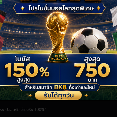
ร์ดไม่เข้า จบ 90 นาที เสมอกันไป 0-0 ส่งผลให้ เคปเวิร์ด จบอันดับ 2 ของ
ิเล็กๆ ที่ไม่ได้มาเพราะโชคช่วย
ที่สมควรได้รับการยกย่อง ประเทศหมู่เกาะเล็กๆ แห่งนี้มีประชากรเพียงห้าแส
น
ชาติที่เล็กที่สุดที่ผ่านเข้าสู่รอบน็อกเอาต์ได้สำเร็จ
มในฟุตบอลโลก แต่ความจริงแล้ว เคปเวิร์ด ผ่านเข้ารอบมาด้วย “ฝีเท้า” 
ม แซงหน้าขาประจำฟุตบอลโลกอย่าง แคเมอรูน โดยไม่ต้องเหนื่อยไปเตะเ
กลุ่ม ผ่านเข้ารอบได้โดยอัตโนมัติ ไม่ต้องไปลุ้นเป็นทีมอันดับ 3 ที่ดีที่สุ
ิ้นโตอย่าง
อาร์เจนตินา
ซึ่งหลายคนมองว่านี่อาจจะเป็นจุดสิ้นสุดการเดินทา
งเฝ้ารอชมเทพนิยายบทต่อไปของทีมม้ามืดจากทวีปแอฟริกาทีมนี้
รง ปลอดภัย จ่ายจริง 100%”