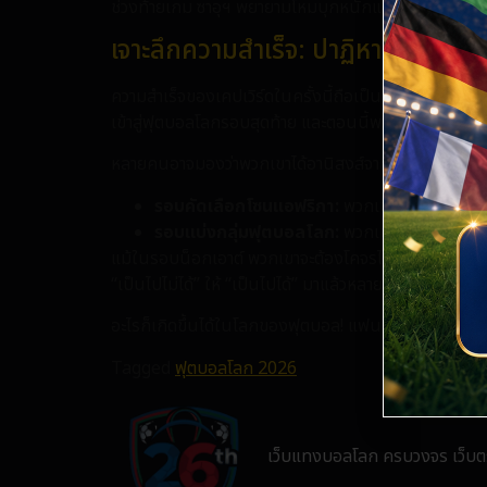
ช่วงท้ายเกม ซาอุฯ พยายามโหมบุกหนักแต่เจาะแนวรับเคปเวิ
เจาะลึกความสำเร็จ: ปาฏิหาริย์ของชาต
ความสำเร็จของเคปเวิร์ดในครั้งนี้ถือเป็นเรื่องมหัศจรรย์
เข้าสู่ฟุตบอลโลกรอบสุดท้าย และตอนนี้พวกเขากลายเป็
หลายคนอาจมองว่าพวกเขาได้อานิสงส์จากการเพิ่มจำนวนที
รอบคัดเลือกโซนแอฟริกา:
พวกเขาคว้าแชมป์กลุ่
รอบแบ่งกลุ่มฟุตบอลโลก:
พวกเขาคว้าอันดับ 2 ของ
แม้ในรอบน็อกเอาต์ พวกเขาจะต้องโคจรไปพบกับกระดูกช
“เป็นไปไม่ได้” ให้ “เป็นไปได้” มาแล้วหลายครั้ง
อะไรก็เกิดขึ้นได้ในโลกของฟุตบอล! แฟนบอลทั่วโลกต่า
Tagged
ฟุตบอลโลก 2026
เว็บแทงบอลโลก ครบวงจร เว็บต