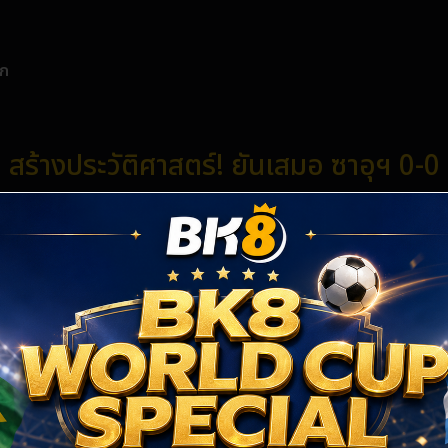
ก
สร้างประวัติศาสตร์! ยันเสมอ ซาอุฯ 0-0
ด เจ๊า ซาอุฯ 0-0 สร้างประวัติศาสตร์ทะลุชน
กหนังโลก หลังเปิดเกมสู้กับ ทีมชาติซาอุดีอาระเบีย ได้อย่างสูสี ก่อน
ี่เล็กที่สุดในประวัติศาสตร์ที่ผ่านเข้าถึงรอบนี้
ต่างต้องการแต้มเพื่อการันตีการเข้ารอบ รูปเกมจึงออกมาค่อนข้างอึดอัดแล
ไกของ ซาเล็ม อัล ดอว์ซารี่ แต่ โวซินญ่า นายด่านเคปเวิร์ด ก็เหนียวหนึบ
สวนกลับเร็ว วิลลี่ เซเมโด้ และ จามิโร่ มอนเตโร่ มีโอกาสสับไกแต่ก็ยังไม่ผ