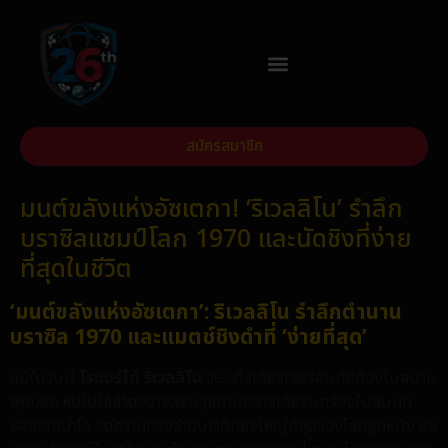
สมัครสมาชิก
มนต์ขลังแห่งอัซเตกา! ‘ริเวลลิโน’ รำลึก
บราซิลแชมป์โลก 1970 และนัดชิงที่ง่าย
ที่สุดในชีวิต
‘มนต์ขลังแห่งอัซเตกา’: ริเวลลิโน รำลึกตำนาน
บราซิล 1970 และแมตช์ชิงดำที่ ‘ง่ายที่สุด’
แม้ในวันนี้
โรแบร์โต้ ริเวลลิโน
จะละทิ้งเสียงเชียร์อันกึกก้องในสนาม
ฟุตบอล หันไปใช้ชีวิตอย่างสงบสุขท่ามกลางเสียงนกร้องในชนบท
ของเซาเปาโล แต่ความทรงจำบนเวทีที่ยิ่งใหญ่ที่สุดของโลกลูกหนัง ยัง