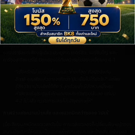
ฟุตบอลแบบนี้?”
เจ้าของฉายา ‘Patada Atomica’ (อีซ้ายพลังปรมาณู) รำลึกถึงเกมนัด
ชิงชนะเลิศด้วยความรู้สึกที่สงบนิ่งอย่างน่าประหลาดใจ อันที่จริง เขา
เชื่อว่าการเผชิญหน้ากับอิตาลีที่หลายคนยกย่อง กลับเป็น
“เกมที่ง่าย
ที่สุด”
ในทัวร์นาเมนต์ แม้ครึ่งแรกจะจบลงด้วยผลเสมอ 1-1 จากประตู
ของเปเล่ และ โรแบร์โต้ โบนินเซนญ่า แต่ครึ่งหลังกลายเป็นเวทีโชว์
ของบราซิลแต่เพียงผู้เดียว ประตูจาก เกอร์สัน, แจร์ซินโญ่ และ
คาร์ลอส อัลแบร์โต้ ปิดกล่องให้ทีมคว้าชัยไปอย่างเด็ดขาด 4-1
“เชื่อหรือไม่ แมตช์ที่สงบและ ‘ง่ายที่สุด’ คือนัดชิงกับ
อิตาลี คุณฟังแล้วอาจจะคิดว่า ‘มันเป็นไปได้ยังไง?’ แต่ผม
รู้สึกว่าเราน่าจะยิงได้ถึง 5 ลูกด้วยซ้ำ มีจังหวะหนึ่งผม
กำลังจะทำประตูแล้วโดนกองหลังทำฟาวล์ล้มลง แต่มัน
4-1 ไปแล้ว กรรมการเลยไม่เป่าจุดโทษให้”
ภาพจำแห่งความบ้าคลั่ง และหมวกปีกกว้างของ ‘เปเล่’
เมื่อเสียงนกหวีดหมดเวลาดังขึ้น การเฉลิมฉลองก็เปลี่ยนผืนหญ้าของ
สนามอัซเตกาให้กลายเป็นฉากแห่งความสุขสมและบ้าคลั่ง แฟนบอล