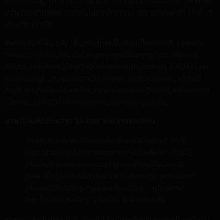
คงดังก้องอยู่ในหัวใจของตำนานชาวบราซิลรายนี้เสมอ โดยเฉพาะภาพ
ความทรงจำที่พัดพาเขากลับไปยังนัดชิงชนะเลิศ ฟุตบอลโลก 1970 ที่
ประเทศเม็กซิโก
สำหรับ ริเวลลิโน แล้ว เส้นทางสู่การเป็นแชมป์โลกสมัยที่ 3 ของทัพ
“เซเลเซา” ถูกห้อมล้อมไปด้วยบรรยากาศที่สมบูรณ์แบบ เพียงแค่
หลับตา เขาก็ยังคงได้ยินเสียงโห่ร้องของแฟนบอลกว่า 100,000 คน
ที่อัดแน่นอยู่ในสนาม เอสตาดิโอ อัซเตกา ในเกมนัดชิงชนะเลิศกับ
อิตาลี แต่แท้จริงแล้ว สายใยความผูกพันระหว่างทีมชาติบราซิลและชาว
เม็กซิกัน ได้ก่อตัวขึ้นอย่างงดงามมาตั้งแต่ก่อนหน้านั้น
สายใยผูกพันระหว่าง ‘เซเลเซา’ และชาวเม็กซิกัน
“เรามีประสบการณ์ที่ยอดเยี่ยมมากในเม็กซิโกปี 1970
เพราะเราพักอยู่ที่กวาดาลาฮาราจนกระทั่งถึงเวลาต้องไป
เตะนัดชิง เราชนะแล้วชนะเล่า เราเลยได้อยู่ในเมืองเดิม
ตลอดทั้งทัวร์นาเมนต์ นั่นทำให้มันพิเศษมาก จากนั้นเราก็
ไปเล่นนัดชิงที่อัซเตกาซึ่งคนเต็มความจุ… เป็นสนามที่
ใหญ่โตมโหฬารจริงๆ”
ริเวลลิโน ย้อนความหลัง
ความรักที่แฟนบอลเจ้าถิ่นมอบให้กับทีมชาติบราซิลกลายเป็นพลังขับ