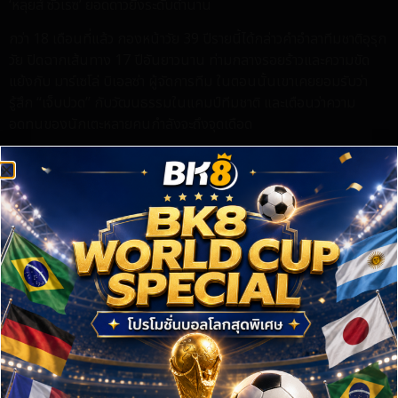
‘หลุยส์ ซัวเรซ’ ยอดดาวยิงระดับตำนาน
กว่า 18 เดือนที่แล้ว กองหน้าวัย 39 ปีรายนี้ได้กล่าวคำอำลาทีมชาติอุรุก
วัย ปิดฉากเส้นทาง 17 ปีอันยาวนาน ท่ามกลางรอยร้าวและความขัด
แย้งกับ มาร์เซโล่ บิเอลซ่า ผู้จัดการทีม ในตอนนั้นเขาเคยยอมรับว่า
รู้สึก “เจ็บปวด” กับวัฒนธรรมในแคมป์ทีมชาติ และเตือนว่าความ
อดทนของนักเตะหลายคนกำลังจะถึงจุดเดือด
แต่เวลาเปลี่ยน หัวใจคนก็ตกตะกอน ซัวเรซ ผู้ครองสถิติดาวยิงสูงสุด
ตลอดกาลของทีมชาติที่ 69 ประตูจาก 143 นัด ได้ออกมาประกาศตัวว่า
เขากลับมาเปิดกว้างและพร้อมรับใช้ชาติอีกครั้งสำหรับศึกฟุตบอลโลก
ที่กำลังจะมาถึง
“ผมจะไม่มีวันปฏิเสธทีมชาติหากพวกเขาต้องการผม โดยเฉพาะเมื่อ
ฟุตบอลโลกกำลังใกล้เข้ามา” ซัวเรซเปิดใจกับสำนักข่าว EFE “ตอนนั้น
ผมก้าวถอยออกมาเพื่อเปิดทางให้เด็กรุ่นใหม่ ผมอาจจะพูดในสิ่งที่ไม่
ควรพูดออกไป แต่ตอนนี้ผมได้ขอโทษผู้คนที่ผมสมควรต้องขอโทษ
เรียบร้อยแล้ว”
ปัจจุบัน ซัวเรซเพิ่งต่อสัญญากับ อินเตอร์ ไมอามี่ ออกไปอีก 1 ปี และ
ทำไปแล้ว 2 ประตูจาก 8 นัดในฤดูกาลนี้ แม้ในวัยที่เข้าใกล้หลักสี่ แต่