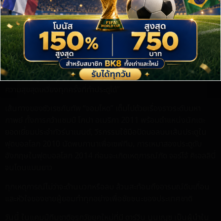
ใครที่เคยติดตามผลงานของเขา ไม่ว่าจะในสีเสื้อของลิเวอร์พูลหรือบาร์
เซโลน่า ย่อมรู้ดีว่าแพสชั่นของชายคนนี้คือของจริง เขายังคงวิ่งไล่บอล
ยอมหักไม่ยอมงอ และกระหายชัยชนะอยู่เสมอ
“ผมยังมีอะดรีนาลีนพลุ่งพล่าน มีความปรารถนาที่จะเล่นต่อ” เขากล่าว
ถึงแรงผลักดันของตัวเอง “คุณจะรู้ตัวว่าคุณยังมีชีวิตชีวาอยู่ ก็ตอนที่
คุณยังคงรู้สึกหงุดหงิดเวลาที่ทีมแพ้หรือจ่ายบอลพลาด และยังคงมี
ความสุขสุดเหวี่ยงทุกครั้งที่ทำประตูได้”
เส้นทางของซัวเรซกับทัพ “จอมโหด” เต็มไปด้วยเรื่องราวระดับมหา
กาพย์ ทั้งการคว้าแชมป์ โกปา อเมริกา 2011 พร้อมตำแหน่งนักเตะ
ยอดเยี่ยมประจำทัวร์นาเมนต์, วีรกรรมใช้มือปัดบอลบนเส้นประตูใน
ฟุตบอลโลก 2010 นัดพบกานาเพื่อเซฟทีม, การเหมาสองประตูดับ
อังกฤษในฟุตบอลโลก 2014 ก่อนจะเกิดเหตุการณ์กัด จอร์โจ้ คิเอลลินี่
จนโดนแบนยาว
ทุกเหตุการณ์ไม่ว่าจะด้านบวกหรือลบ ล้วนสะท้อนถึงอารมณ์ดิบเถื่อน
และหัวใจของชายผู้ยอมทำทุกอย่างเพื่อชัยชนะของประเทศชาติ
วันนี้ ในแคมป์ทีมชาติอุรุกวัยยุคใหม่ที่มี ดาร์วิน นูนเญซ เป็นผู้นำใน