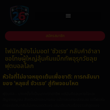
สมัครสมาชิก
ไฟนักสู้ยังไม่มอด! ‘ซัวเรซ’ กลับคำอำลา
ขอโทษผู้ใหญ่ลุ้นคัมแบ็กทัพอุรุกวัยลุย
ฟุตบอลโลก
หัวใจที่ไม่อาจหยุดเต้นเพื่อชาติ: การกลับมา
ของ ‘หลุยส์ ซัวเรซ’ สู่ทัพจอมโหด
ฟุตบอล… บางครั้งก็เป็นมากกว่าอาชีพ แต่มันคือลมหายใจและ
สัญชาตญาณ สำหรับนักเตะบางคน แม้กาลเวลาจะล่วงเลย แต่ไฟแห่ง
การแข่งขันกลับไม่เคยมอดดับลง เช่นเดียวกับเรื่องราวล่าสุดของ