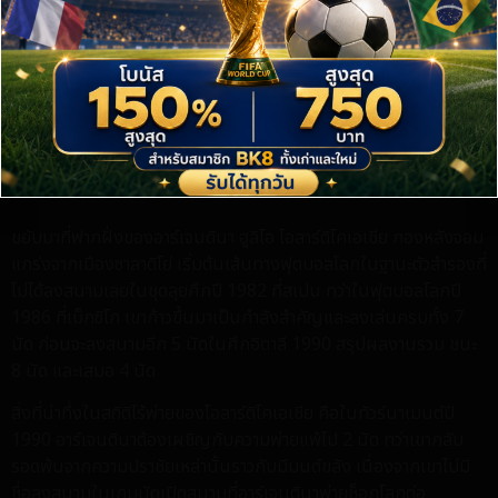
นัดเปิดสนามของทั้งสองทัวร์นาเมนต์ใหญ่ โอกาสทองจึงตกเป็นของ
ซากัลโล่ทันที ซึ่งเจ้าของฉายา “มดงาน” (The Little Ant) ก็ไม่ทำให้
แฟนบอลผิดหวัง เขาใช้ความขยัน ทุ่มเทวิ่งช่วยทีมอย่างไม่มีหมด และ
ยังทำประตูสำคัญได้ถึง 2 ลูก รวมถึงการพังประตูในนัดชิงชนะเลิศปี
1958 ที่บราซิลถล่มสวีเดน ณ เมืองโซลน่า อีกด้วย
ฮูลิโอ โอลาร์ติโคเอเชีย: ชายผู้รอดพ้นจาก
ความผิดหวังของทัพฟ้าขาว
ขยับมาที่ฟากฝั่งของอาร์เจนตินา ฮูลิโอ โอลาร์ติโคเอเชีย กองหลังจอม
แกร่งจากเมืองซาลาดิโย่ เริ่มต้นเส้นทางฟุตบอลโลกในฐานะตัวสำรองที่
ไม่ได้ลงสนามเลยในชุดลุยศึกปี 1982 ที่สเปน ทว่าในฟุตบอลโลกปี
1986 ที่เม็กซิโก เขาก้าวขึ้นมาเป็นกำลังสำคัญและลงเล่นครบทั้ง 7
นัด ก่อนจะลงสนามอีก 5 นัดในศึกอิตาลี 1990 สรุปผลงานรวม ชนะ
8 นัด และเสมอ 4 นัด
สิ่งที่น่าทึ่งในสถิติไร้พ่ายของโอลาร์ติโคเอเชีย คือในทัวร์นาเมนต์ปี
1990 อาร์เจนตินาต้องเผชิญกับความพ่ายแพ้ไป 2 นัด ทว่าเขากลับ
รอดพ้นจากความปราชัยเหล่านั้นราวกับมีมนต์ขลัง เนื่องจากเขาไม่มี
ชื่อลงสนามในเกมนัดเปิดสนามที่อาร์เจนตินาพ่ายช็อกโลกต่อ