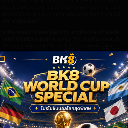
นำเสนอเรื่องราวทางสถิติที่น่าสนใจในแต่ละวันเพื่อสะท้อนความยิ่ง
ใหญ่ของทัวร์นาเมนต์นี้ และตัวเลข “12” ในวันนี้ คือการจารึกสถิติอัน
เป็นเอกลักษณ์ของสองนักเตะผู้ได้ชื่อว่าเป็น “อินวินซิเบิล” หรือผู้ไร้
พ่ายแห่งฟุตบอลโลก
มาริโอ ซากัลโล่ (Mario Zagallo)
และ
ฮูลิโอ โอลาร์ติโคเอเชีย
(Julio Olarticoechea)
คือสองผู้เล่นที่ครองสถิติลงสนามในศึก
ฟุตบอลโลกมากที่สุด โดยที่สโมสรหรือทีมชาติของพวกเขาไม่เคย
ปราชัยเลยแม้แต่นัดเดียวตลอดการลงเล่น 12 นัด
มาริโอ ซากัลโล่: จากตัวสแตนด์บายสู่มด
งานไร้พ่ายของทัพเซเลเซา
ดาวเตะผู้เกิดในรัฐอาลาโกอัสรายนี้ ลงเล่นครบทุกนัดให้กับทีมชาติ
บราซิลในฟุตบอลโลกปี 1958 ที่สวีเดน และปี 1962 ที่ชิลี พาสมพล “เซ
เลเซา” เก็บชัยชนะไปถึง 10 นัด และเสมออีก 2 นัด ทว่าเบื้องหลังสถิติ
อันหรูหรานี้ ซากัลโล่ต้องการโชคชะตาหนุนนำอยู่ไม่น้อย
เดิมทีเขาไม่ใช่ตัวเลือกอันดับหนึ่ง โดยตำแหน่งปีกซ้ายตัวจริงเป็นของ
‘เปเป้’ ทว่าเปเป้กลับโชคร้ายได้รับบาดเจ็บและฟิตไม่ทันลงสนามในเกม